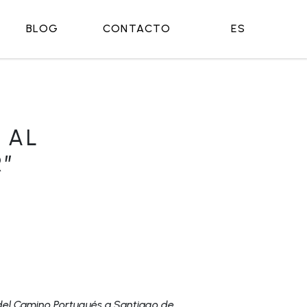
BLOG
CONTACTO
ES
 AL
R”
o del Camino Portugués a Santiago de