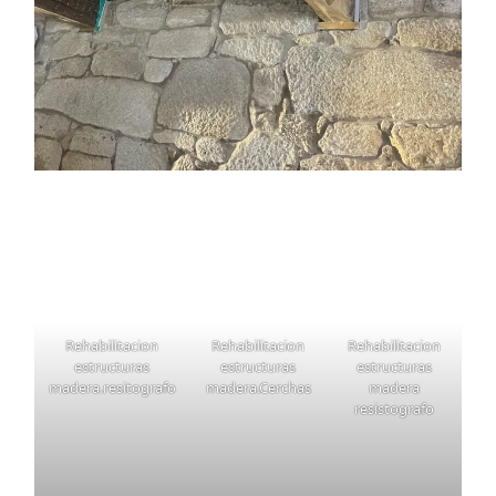
Rehabilitacion
Rehabilitacion
Rehabilitacion
estructuras
estructuras
estructuras
madera.resitografo
madera.Cerchas
madera
resistografo